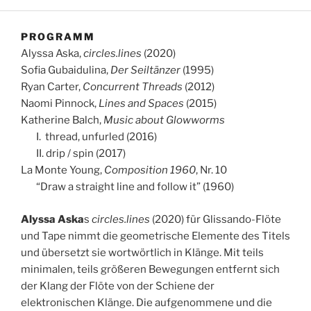
PROGRAMM
Alyssa Aska,
circles.lines
(2020)
Sofia Gubaidulina,
Der Seiltänzer
(1995)
Ryan Carter,
Concurrent Threads
(2012)
Naomi Pinnock,
Lines and Spaces
(2015)
Katherine Balch,
Music about Glowworms
……
I. thread, unfurled (2016)
……
II. drip / spin (2017)
La Monte Young,
Composition 1960
, Nr. 10
……
“Draw a straight line and follow it” (1960)
Alyssa Aska
s
circles.lines
(2020) für Glissando-Flöte
und Tape nimmt die geometrische Elemente des Titels
und übersetzt sie wortwörtlich in Klänge. Mit teils
minimalen, teils größeren Bewegungen entfernt sich
der Klang der Flöte von der Schiene der
elektronischen Klänge. Die aufgenommene und die