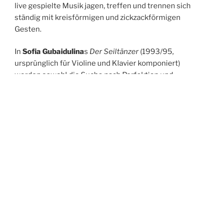
live gespielte Musik jagen, treffen und trennen sich
ständig mit kreisförmigen und zickzackförmigen
Gesten.
In
Sofia Gubaidulina
s
Der Seiltänzer
(1993/95,
ursprünglich für Violine und Klavier komponiert)
werden sowohl die Suche nach Perfektion und
bedingungsloser Schönheit als auch die Risiken, die
der Drahtseiltanz kennzeichnen, in Musik dargestellt.
Auf Messers Schneide bewegen sich beide
Instrumente zwischen gefährlichen Sprüngen und
düsteren Glissandi. Der Komponistin zufolge ist das
Stück eine Metapher für Gegensätze: das Leben als
Risiko und die Kunst als Flucht in eine andere Existenz.
Der Titel entspringt dem Wunsch, aus der
Begrenztheit des Alltags, der unweigerlich mit Risiko
und Gefahr verbunden ist, auszubrechen – dem
Wunsch nach dem Rausch der Bewegung, des Tanzes,
der ekstatischen Virtuosität.